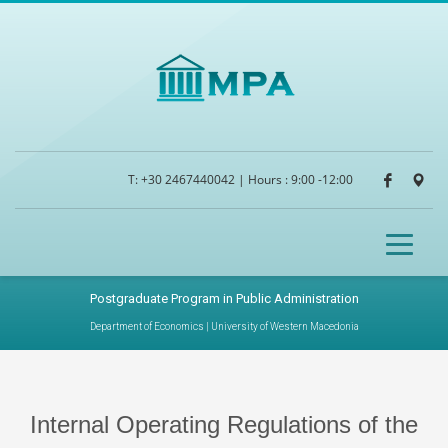
Search
×
Search
T:
+30 2467440042
| Hours : 9:00 -12:00
Postgraduate Program in Public Administration
Department of Economics | University of Western Macedonia
Internal Operating Regulations of the