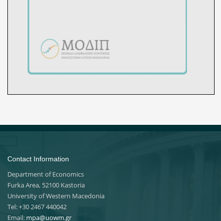
Contact Information
Department of Economics
Furka Area, 52100 Kastoria
University of Western Macedonia
Tel: +30 2467 440042
Email:
mpa@uowm.gr