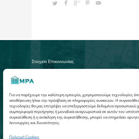
Στοιχεία Επικοινωνίας
Τμήμα Οικονομικών Επιστημών,
Περιοχή Φούρκα, 52100 Καστοριά.
Πανεπιστήμιο Δυτικής Μακεδονίας
Τηλ. +30 2467440042
Για να παρέχουμε την καλύτερη εμπειρία, χρησιμοποιούμε τεχνολογίες όπω
Email. mpa@uowm.gr
αποθήκευση ή/και την πρόσβαση σε πληροφορίες συσκευών. Η συγκατάθεση
τεχνολογίες θα μας επιτρέψει να επεξεργαστούμε δεδομένα προσωπικού 
συμπεριφορά περιήγησης ή μοναδικά αναγνωριστικά σε αυτόν τον ιστότοπ
συγκατάθεση ή η ανάκληση της συγκατάθεσης, μπορεί να επηρεάσει αρνητ
λειτουργίες και δυνατότητες.
© 2025. All rights reserved.
Τμήμα Οικονομικών 
Πολιτική Cookies