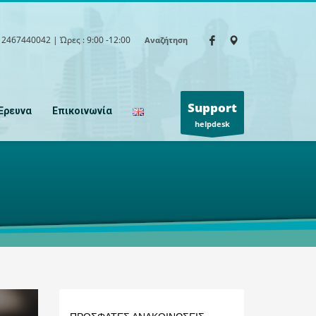
 2467440042
| Ώρες : 9:00 -12:00
Αναζήτηση
×
Support
Έρευνα
Επικοινωνία
helpdesk